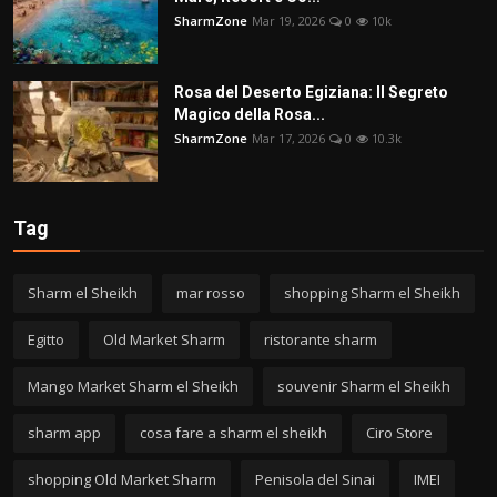
SharmZone
Mar 19, 2026
0
10k
Rosa del Deserto Egiziana: Il Segreto
Magico della Rosa...
SharmZone
Mar 17, 2026
0
10.3k
Tag
Sharm el Sheikh
mar rosso
shopping Sharm el Sheikh
Egitto
Old Market Sharm
ristorante sharm
Mango Market Sharm el Sheikh
souvenir Sharm el Sheikh
sharm app
cosa fare a sharm el sheikh
Ciro Store
shopping Old Market Sharm
Penisola del Sinai
IMEI