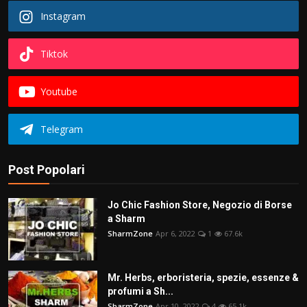
Instagram
Tiktok
Youtube
Telegram
Post Popolari
Jo Chic Fashion Store, Negozio di Borse
a Sharm
SharmZone
Apr 6, 2022
1
67.6k
Mr. Herbs, erboristeria, spezie, essenze &
profumi a Sh...
SharmZone
Apr 10, 2022
4
65.1k