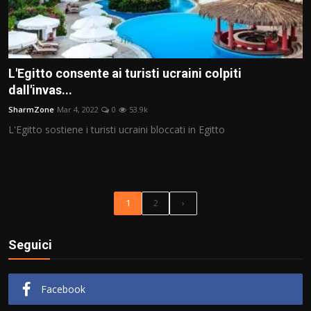
L'Egitto consente ai turisti ucraini colpiti
dall'invas...
SharmZone
Mar 4, 2022
0
53.9k
L'Egitto sostiene i turisti ucraini bloccati in Egitto
1
2
›
Seguici
Facebook