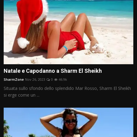
Natale e Capodanno a Sharm El Sheikh
SharmZone
Nov 26, 2023
0
46.9k
Situata sullo sfondo dello splendido Mar Rosso, Sharm El Sheikh
si erge come un ...