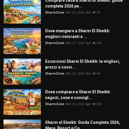
Comprare casa a Sharm El Sheikh: guida
completa 2026 pe...
SharmZone
Mar 29, 2026
0
56
Dove mangiare a Sharm El Sheikh:
migliori ristoranti e ...
SharmZone
Mar 27, 2026
0
143
Escursioni Sharm El Sheikh: le migliori,
prezzi e consi...
SharmZone
Mar 25, 2026
0
44
Dove comprare a Sharm El Sheikh:
negozi, zone e consigl...
SharmZone
Mar 23, 2026
0
394
Sharm el Sheikh: Guida Completa 2026,
Mare, Resort e Co...