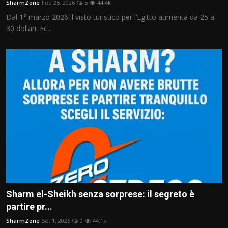
SharmZone
Feb 25, 2026
5
44.4k
Storia & Cultura
Dal 1° marzo 2026 il visto turistico per l’Egitto aumenta da 25 a
30 dollari. Ec...
Intrattenimento
Info & Business
Italiano
Sharm el-Sheikh senza sorprese: il segreto è
partire pr...
SharmZone
Set 1, 2025
0
44.1k