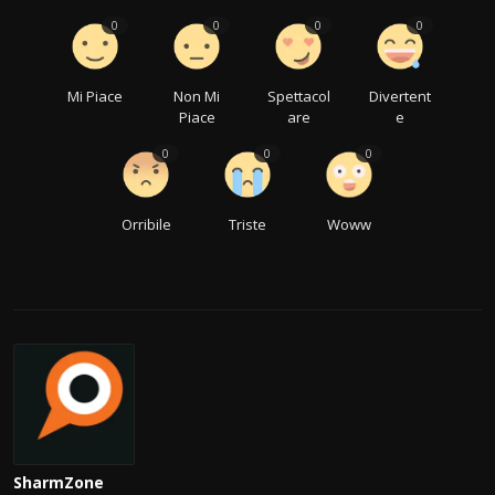
0
0
0
0
Mi Piace
Non Mi
Spettacol
Divertent
Piace
are
e
0
0
0
Orribile
Triste
Woww
SharmZone