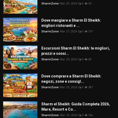
SharmZone
Mar 29, 2026
0
55
Dove mangiare a Sharm El Sheikh:
migliori ristoranti e ...
SharmZone
Mar 27, 2026
0
137
Escursioni Sharm El Sheikh: le migliori,
prezzi e consi...
SharmZone
Mar 25, 2026
0
43
Dove comprare a Sharm El Sheikh:
negozi, zone e consigl...
SharmZone
Mar 23, 2026
0
387
Sharm el Sheikh: Guida Completa 2026,
Mare, Resort e Co...
SharmZone
Mar 19, 2026
0
10k