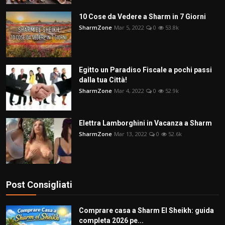
10 Cose da Vedere a Sharm in 7 Giorni
SharmZone
Mar 5, 2022
0
53.8k
Egitto un Paradiso Fiscale a pochi passi
dalla tua Città!
SharmZone
Mar 4, 2022
0
52.9k
Elettra Lamborghini in Vacanza a Sharm
SharmZone
Mar 13, 2022
0
52.6k
Post Consigliati
Comprare casa a Sharm El Sheikh: guida
completa 2026 pe...