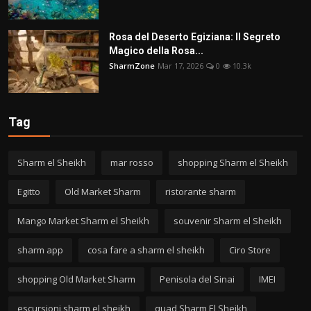
Rosa del Deserto Egiziana: Il Segreto
Magico della Rosa...
SharmZone
Mar 17, 2026
0
10.3k
Tag
Sharm el Sheikh
mar rosso
shopping Sharm el Sheikh
Egitto
Old Market Sharm
ristorante sharm
Mango Market Sharm el Sheikh
souvenir Sharm el Sheikh
sharm app
cosa fare a sharm el sheikh
Ciro Store
shopping Old Market Sharm
Penisola del Sinai
IMEI
escursioni sharm el sheikh
quad Sharm El Sheikh