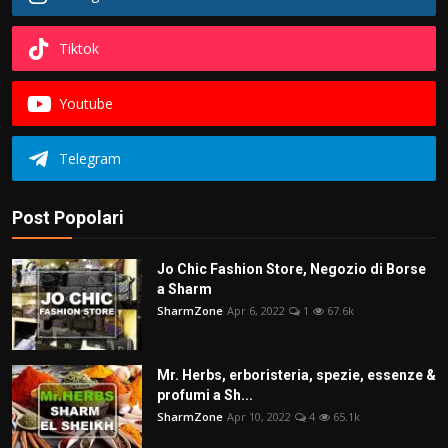
Tiktok
Youtube
Telegram
Post Popolari
Jo Chic Fashion Store, Negozio di Borse
a Sharm
SharmZone
Apr 6, 2022
1
67.6k
Mr. Herbs, erboristeria, spezie, essenze &
profumi a Sh...
SharmZone
Apr 10, 2022
4
65.1k