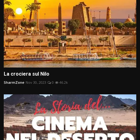
La crociera sul Nilo
SharmZone
Nov 30, 2023
0
46.2k