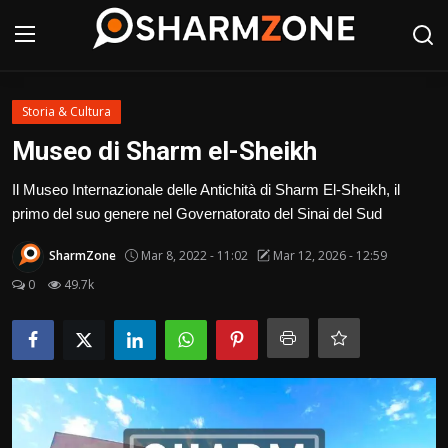
Accedi
Registrati
Storia & Cultura
Museo di Sharm el-Sheikh
Home
Il Museo Internazionale delle Antichità di Sharm El-Sheikh, il
primo del suo genere nel Governatorato del Sinai del Sud
Shopping
SharmZone
Mar 8, 2022 - 11:02
Mar 12, 2026 - 12:59
Notizie
0
49.7k
Tour
Cibo & Ristoranti
Hotel