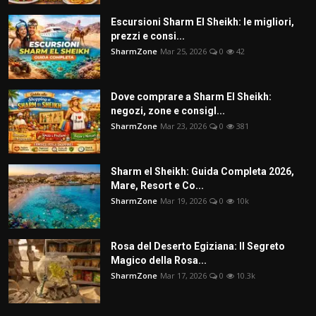
Escursioni Sharm El Sheikh: le migliori,
prezzi e consi...
SharmZone
Mar 25, 2026
0
42
Dove comprare a Sharm El Sheikh:
negozi, zone e consigl...
SharmZone
Mar 23, 2026
0
381
Sharm el Sheikh: Guida Completa 2026,
Mare, Resort e Co...
SharmZone
Mar 19, 2026
0
10k
Rosa del Deserto Egiziana: Il Segreto
Magico della Rosa...
SharmZone
Mar 17, 2026
0
10.3k