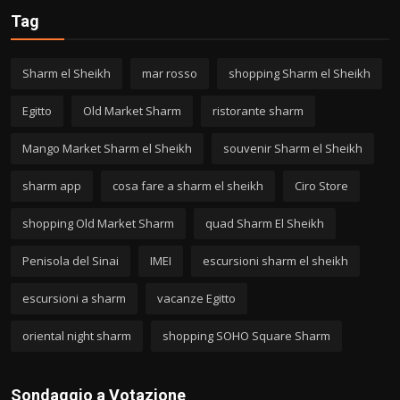
Tag
Sharm el Sheikh
mar rosso
shopping Sharm el Sheikh
Egitto
Old Market Sharm
ristorante sharm
Mango Market Sharm el Sheikh
souvenir Sharm el Sheikh
sharm app
cosa fare a sharm el sheikh
Ciro Store
shopping Old Market Sharm
quad Sharm El Sheikh
Penisola del Sinai
IMEI
escursioni sharm el sheikh
escursioni a sharm
vacanze Egitto
oriental night sharm
shopping SOHO Square Sharm
Sondaggio a Votazione