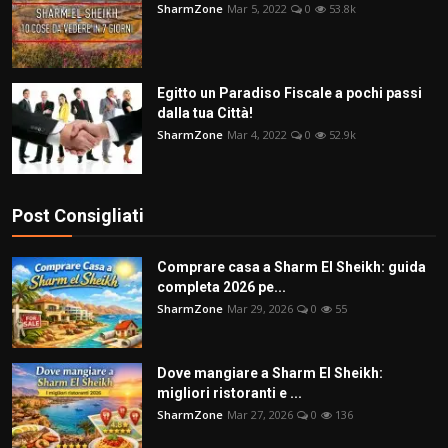
SharmZone
Mar 5, 2022
0
53.8k
Egitto un Paradiso Fiscale a pochi passi
dalla tua Città!
SharmZone
Mar 4, 2022
0
52.9k
Post Consigliati
Comprare casa a Sharm El Sheikh: guida
completa 2026 pe...
SharmZone
Mar 29, 2026
0
55
Dove mangiare a Sharm El Sheikh:
migliori ristoranti e ...
SharmZone
Mar 27, 2026
0
136