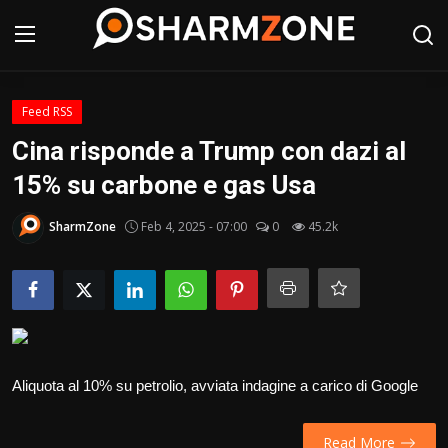
Accedi
Registrati
Feed RSS
Cina risponde a Trump con dazi al
Home
15% su carbone e gas Usa
Shopping
SharmZone
Feb 4, 2025 - 07:00
0
45.2k
Notizie
Tour
Cibo & Ristoranti
Aliquota al 10% su petrolio, avviata indagine a carico di Google
Hotel
Read More