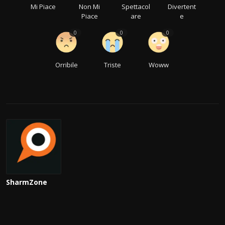
Mi Piace
Non Mi
Spettacol
Divertent
Piace
are
e
0
0
0
Orribile
Triste
Woww
SharmZone