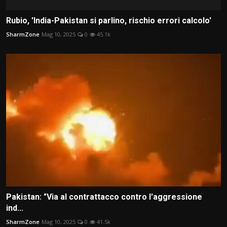
Rubio, 'India-Pakistan si parlino, rischio errori calcolo'
SharmZone
Mag 10, 2025
0
45.1k
Pakistan: "Via al contrattacco contro l'aggressione
ind...
SharmZone
Mag 10, 2025
0
41.5k