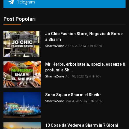
Telegram
Post Popolari
Jo Chic Fashion Store, Negozio di Borse
a Sharm
SharmZone
Apr 6, 2022
1
67.6k
Mr. Herbs, erboristeria, spezie, essenze &
profumi a Sh...
SharmZone
Apr 10, 2022
4
65k
Soho Square Sharm el Sheikh
SharmZone
Mar 4, 2022
0
53.9k
10 Cose da Vedere a Sharm in 7 Giorni